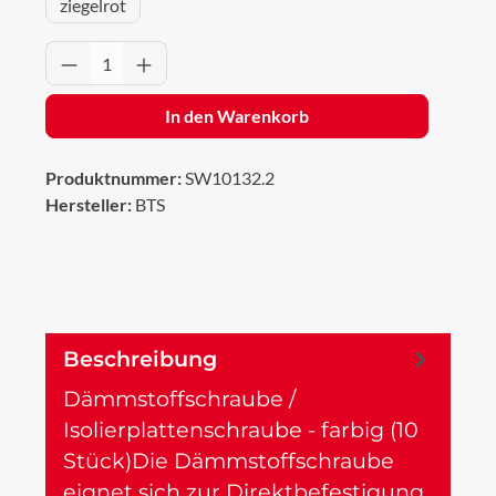
ziegelrot
Produkt Anzahl: Gib den gewünschten Wert 
In den Warenkorb
Produktnummer:
SW10132.2
Hersteller:
BTS
Beschreibung
Dämmstoffschraube /
Isolierplattenschraube - farbig (10
Stück)Die Dämmstoffschraube
eignet sich zur Direktbefestigung