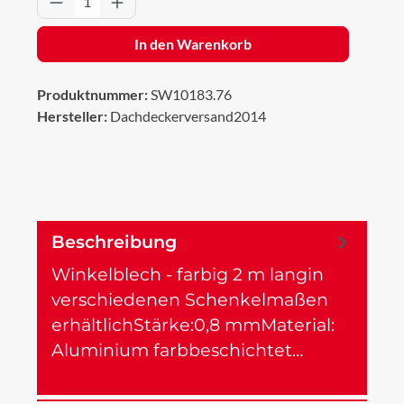
In den Warenkorb
Produktnummer:
SW10183.76
Hersteller:
Dachdeckerversand2014
Beschreibung
Winkelblech - farbig 2 m langin
verschiedenen Schenkelmaßen
erhältlichStärke:0,8 mmMaterial:
Aluminium farbbeschichtet…
Mehr