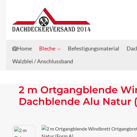
Zum Hauptinhalt springen
Zur Suche springen
Home
Bleche
Befestigungsmaterial
Dach
Walzblei / Anschlussband
2 m Ortgangblende Win
Dachblende Alu Natur 
Bildergalerie überspringen