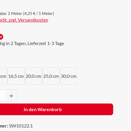
abe:
2 Meter
(4,25 € / 1 Meter)
MwSt. zzgl. Versandkosten
4
g in 2 Tagen, Lieferzeit 1-3 Tage
uswählen
 cm
16,5 cm
20,0 cm
25,0 cm
30,0 cm
Anzahl: Gib den gewünschten Wert ein oder 
In den Warenkorb
mer:
SW10122.1