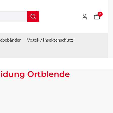
0
lebebänder
Vogel- / Insektenschutz
eidung Ortblende
s: