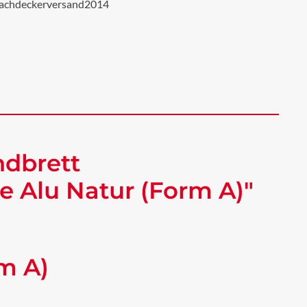
achdeckerversand2014
ndbrett
 Alu Natur (Form A)"
m A)