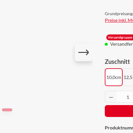
Grundpreisang
Preise inkl. 
Versandgruppe 
Versandferti
a
Zuschnitt
10,0cm
12,5
Produkt 
Produktnum