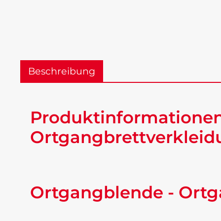
Beschreibung
Produktinformatione
Ortgangbrettverkleid
Ortgangblende - Ortg