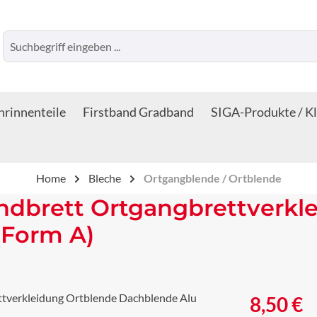
rinnenteile
Firstband Gradband
SIGA-Produkte / K
Home
Bleche
Ortgangblende / Ortblende
dbrett Ortgangbrettverkl
(Form A)
Regulärer Prei
8,50 €