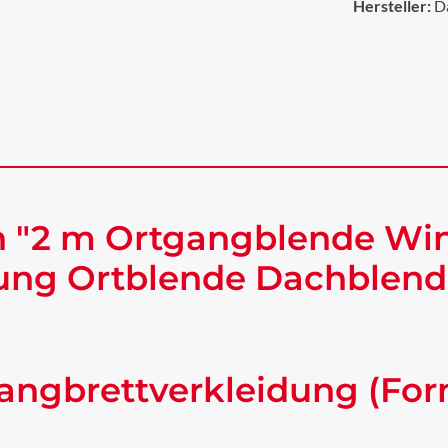
Hersteller:
D
n "2 m Ortgangblende Wi
ung Ortblende Dachblende
angbrettverkleidung (For