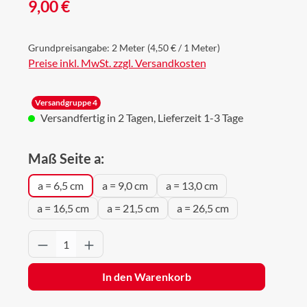
Regulärer Preis:
9,00 €
Grundpreisangabe:
2 Meter
(4,50 € / 1 Meter)
Preise inkl. MwSt. zzgl. Versandkosten
Versandgruppe 4
Versandfertig in 2 Tagen, Lieferzeit 1-3 Tage
auswählen
Maß Seite a:
a = 6,5 cm
a = 9,0 cm
a = 13,0 cm
a = 16,5 cm
a = 21,5 cm
a = 26,5 cm
Produkt Anzahl: Gib den gewünschten Wert 
In den Warenkorb