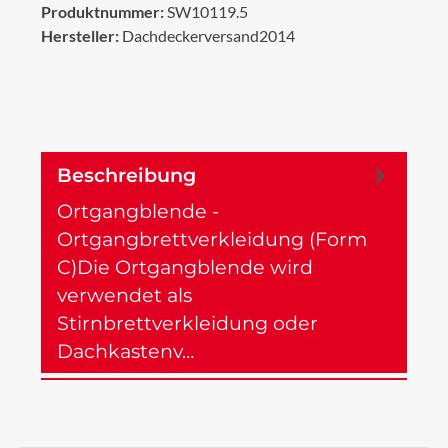
Produktnummer:
SW10119.5
Hersteller:
Dachdeckerversand2014
Beschreibung
Ortgangblende -
Ortgangbrettverkleidung (Form
C)Die Ortgangblende wird
verwendet als
Stirnbrettverkleidung oder
Dachkastenv…
Mehr