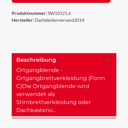
Produktnummer:
SW10121.6
Hersteller:
Dachdeckerversand2014
Beschreibung
Ortgangblende -
Ortgangbrettverkleidung (Form
C)Die Ortgangblende wird
verwendet als
Stirnbrettverkleidung oder
Dachkastenv…
Mehr