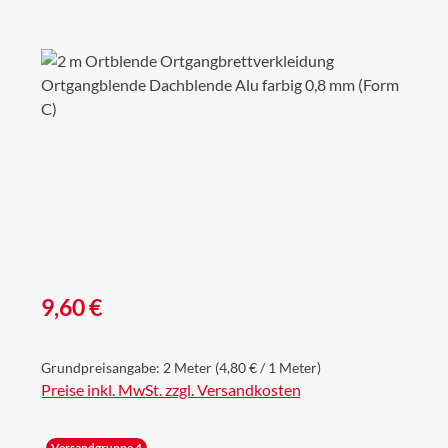
Bildergalerie überspringen
Regulärer Preis:
9,60 €
Grundpreisangabe:
2 Meter
(4,80 € / 1 Meter)
Preise inkl. MwSt. zzgl. Versandkosten
Versandgruppe 4