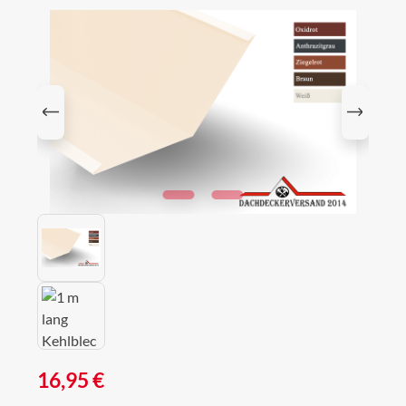
Bildergalerie überspringen
Regulärer Preis:
16,95 €