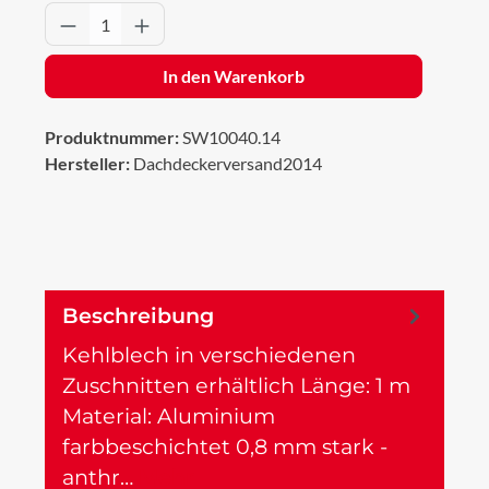
Produkt Anzahl: Gib den gewünschten Wert 
In den Warenkorb
Produktnummer:
SW10040.14
Hersteller:
Dachdeckerversand2014
Beschreibung
Kehlblech in verschiedenen
Zuschnitten erhältlich Länge: 1 m
Material: Aluminium
farbbeschichtet 0,8 mm stark -
anthr…
Mehr