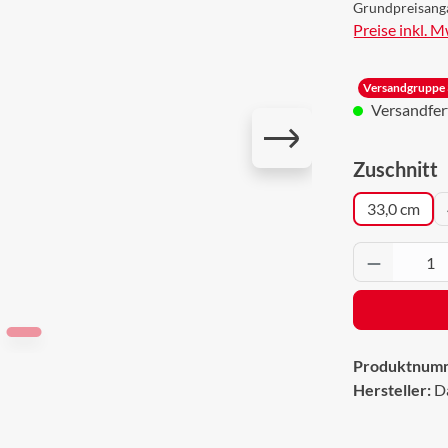
Grundpreisang
Preise inkl. 
Versandgruppe 
Versandferti
a
Zuschnitt
33,0 cm
Produkt 
Produktnum
Hersteller:
D