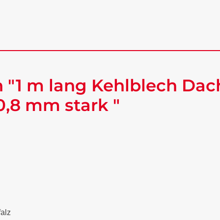
 "1 m lang Kehlblech Dac
0,8 mm stark "
falz