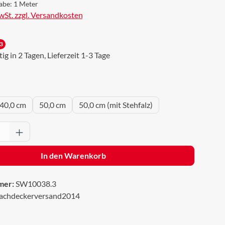
abe:
1 Meter
MwSt. zzgl. Versandkosten
3
g in 2 Tagen, Lieferzeit 1-3 Tage
uswählen
40,0 cm
50,0 cm
50,0 cm (mit Stehfalz)
Anzahl: Gib den gewünschten Wert ein oder 
In den Warenkorb
mer:
SW10038.3
achdeckerversand2014