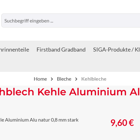
rinnenteile
Firstband Gradband
SIGA-Produkte / K
Home
Bleche
Kehlbleche
chblech Kehle Aluminium Al
Regulärer Prei
9,60 €