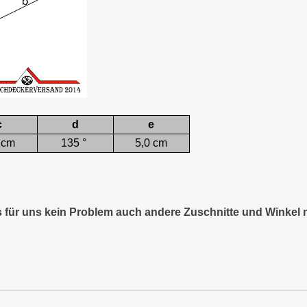
c
d
e
 cm
135 °
5,0 cm
es für uns kein Problem auch andere Zuschnitte und Winkel 