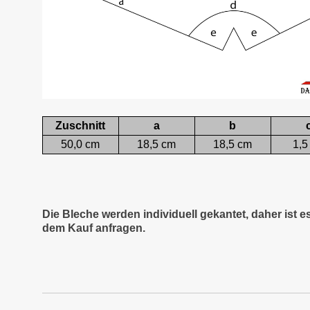
Zuschnitt
a
b
50,0 cm
18,5 cm
18,5 cm
1,5
Die Bleche werden individuell gekantet, daher ist 
dem Kauf anfragen.