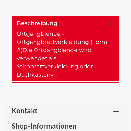
Beschreibung
Ortgangblende -
Ortgangbrettverkleidung (Form
A)Die Ortgangblende wird
verwendet als
Stirnbrettverkleidung oder
Dachkastenv…
Mehr
Kontakt
Shop-Informationen