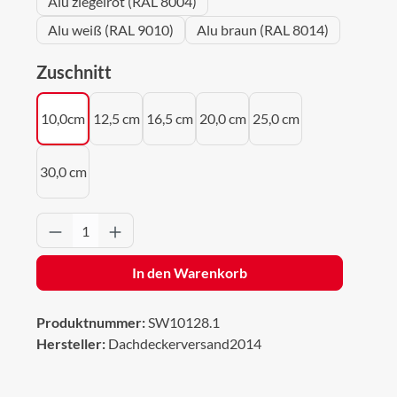
Alu ziegelrot (RAL 8004)
Alu weiß (RAL 9010)
Alu braun (RAL 8014)
auswählen
Zuschnitt
10,0cm
12,5 cm
16,5 cm
20,0 cm
25,0 cm
30,0 cm
Produkt Anzahl: Gib den gewünschten Wert 
In den Warenkorb
Produktnummer:
SW10128.1
Hersteller:
Dachdeckerversand2014