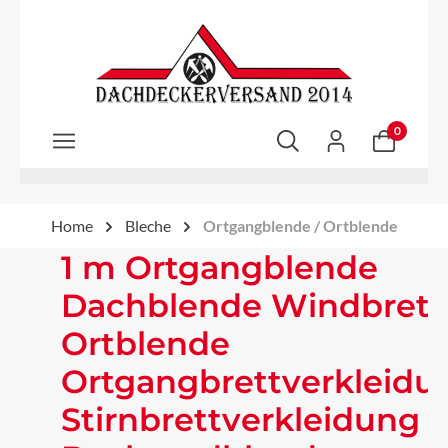
Zum Hauptinhalt springen
0
Home
Bleche
Ortgangblende / Ortblende
1 m Ortgangblende
Dachblende Windbrett
Ortblende
Ortgangbrettverkleidu
Stirnbrettverkleidung