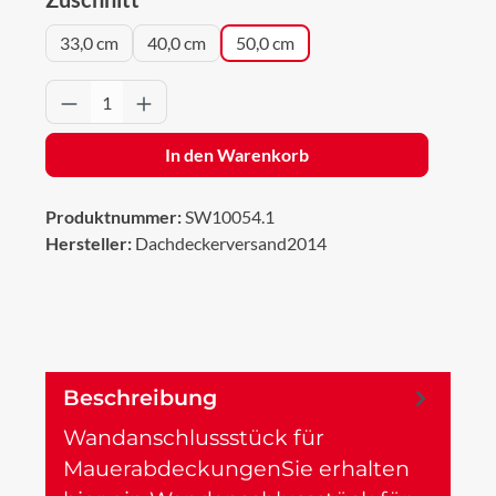
33,0 cm
40,0 cm
50,0 cm
Produkt Anzahl: Gib den gewünschten Wert 
In den Warenkorb
Produktnummer:
SW10054.1
Hersteller:
Dachdeckerversand2014
Beschreibung
Wandanschlussstück für
MauerabdeckungenSie erhalten