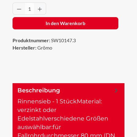
Produkt Anzahl: Gib den gewünschten Wert 
In den Warenkorb
Produktnummer:
SW10147.3
Hersteller:
Grömo
Beschreibung
Rinnensieb - 1 StückMaterial:
verzinkt oder
Edelstahlverschiedene Größen
auswählbar:für
Fallrohrdurchmesser 80 mm (DN