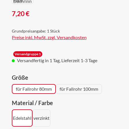
Regulärer Preis:
7,20 €
Grundpreisangabe:
1 Stück
Preise inkl. MwSt. zzgl. Versandkosten
Versandgruppe 1
Versandfertig in 1 Tag, Lieferzeit 1-3 Tage
auswählen
Größe
für Fallrohr 80mm
für Fallrohr 100mm
auswählen
Material / Farbe
Edelstahl
verzinkt