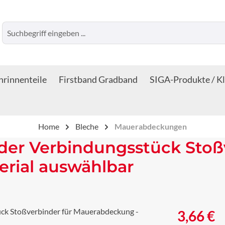
rinnenteile
Firstband Gradband
SIGA-Produkte / K
Home
Bleche
Mauerabdeckungen
der Verbindungsstück Stoßv
rial auswählbar
Regulärer Prei
3,66 €