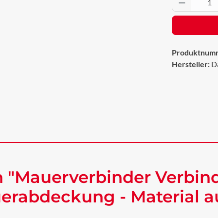
Produkt 
Produktnum
Hersteller:
D
 "Mauerverbinder Verbin
uerabdeckung - Material 