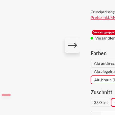
Grundpreisang
Preise inkl. 
Versandgruppe 
Versandferti
aus
Farben
Alu anthraz
Alu ziegelr
Alu braun 
a
Zuschnitt
33,0 cm