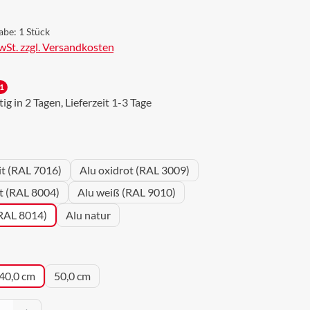
abe:
1 Stück
MwSt. zzgl. Versandkosten
1
g in 2 Tagen, Lieferzeit 1-3 Tage
wählen
it (RAL 7016)
Alu oxidrot (RAL 3009)
ot (RAL 8004)
Alu weiß (RAL 9010)
(RAL 8014)
Alu natur
uswählen
40,0 cm
50,0 cm