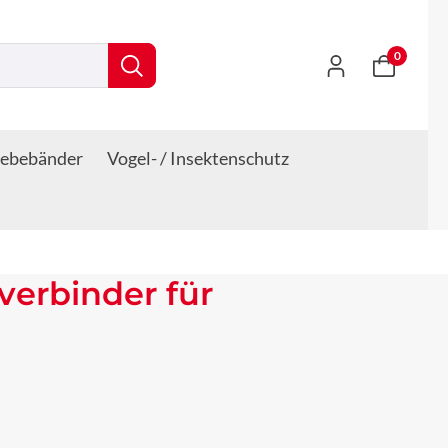
0
lebebänder
Vogel- / Insektenschutz
erbinder für
s: