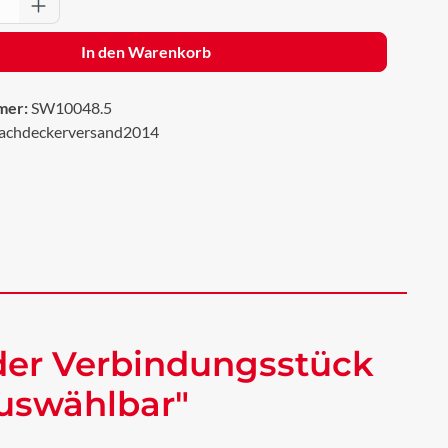
Anzahl: Gib den gewünschten Wert ein oder 
In den Warenkorb
mer:
SW10048.5
achdeckerversand2014
der Verbindungsstück
auswählbar"