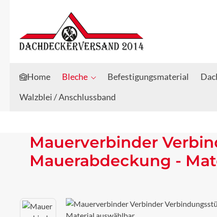
Zum Hauptinhalt springen
Zur Suche springen
Home
Bleche
Befestigungsmaterial
Dach
Walzblei / Anschlussband
Mauerverbinder Verbin
Mauerabdeckung - Mate
Bildergalerie überspringen