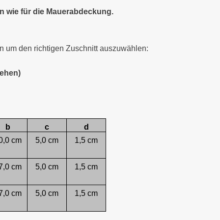
en wie für die Mauerabdeckung.
 um den richtigen Zuschnitt auszuwählen:
tehen)
b
c
d
0,0 cm
5,0 cm
1,5 cm
7,0 cm
5,0 cm
1,5 cm
7,0 cm
5,0 cm
1,5 cm