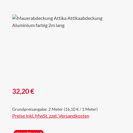
Bildergalerie überspringen
Regulärer Preis:
32,20 €
Grundpreisangabe:
2 Meter
(16,10 € / 1 Meter)
Preise inkl. MwSt. zzgl. Versandkosten
Versandgruppe 5