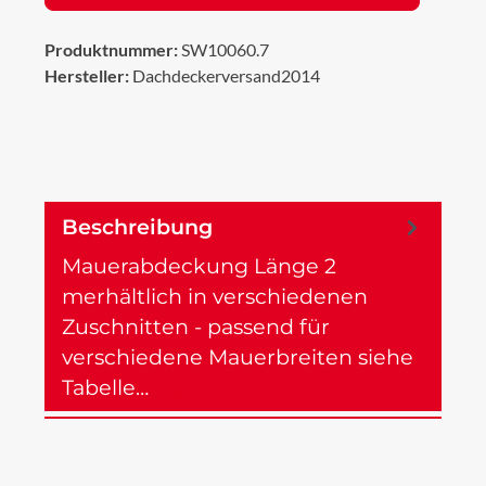
Produktnummer:
SW10060.7
Hersteller:
Dachdeckerversand2014
Beschreibung
Mauerabdeckung Länge 2
merhältlich in verschiedenen
Zuschnitten - passend für
verschiedene Mauerbreiten siehe
Tabelle…
Mehr