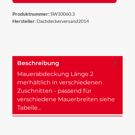
Produktnummer:
SW10060.3
Hersteller:
Dachdeckerversand2014
Beschreibung
Mauerabdeckung Länge 2
merhältlich in verschiedenen
Zuschnitten - passend für
verschiedene Mauerbreiten siehe
Tabelle…
Mehr