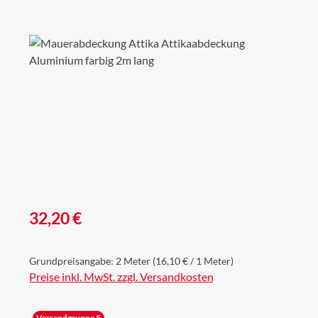
Bildergalerie überspringen
Regulärer Preis:
32,20 €
Grundpreisangabe:
2 Meter
(16,10 € / 1 Meter)
Preise inkl. MwSt. zzgl. Versandkosten
Versandgruppe 5