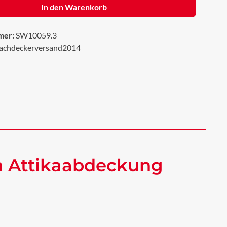
In den Warenkorb
mer:
SW10059.3
achdeckerversand2014
a Attikaabdeckung