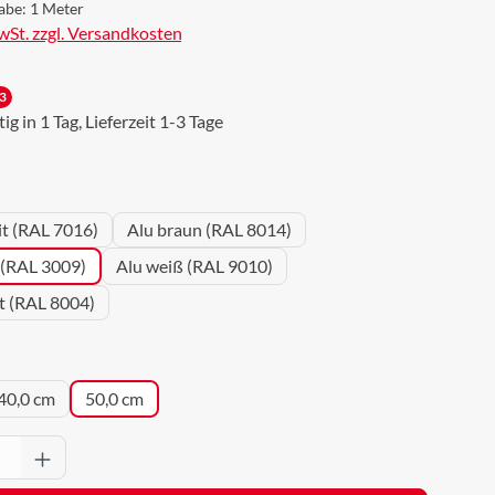
abe:
1 Meter
MwSt. zzgl. Versandkosten
3
g in 1 Tag, Lieferzeit 1-3 Tage
wählen
it (RAL 7016)
Alu braun (RAL 8014)
 (RAL 3009)
Alu weiß (RAL 9010)
ot (RAL 8004)
uswählen
40,0 cm
50,0 cm
Anzahl: Gib den gewünschten Wert ein oder 