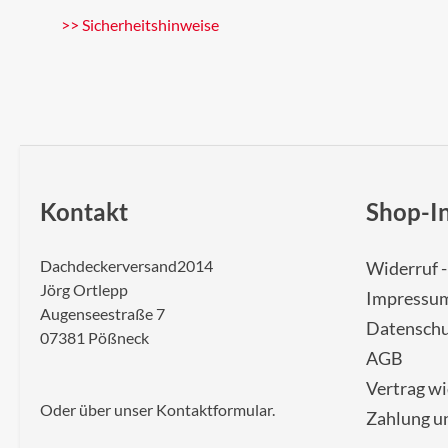
>> Sicherheitshinweise
Kontakt
Shop-I
Dachdeckerversand2014
Widerruf 
Jörg Ortlepp
Impressu
Augenseestraße 7
Datenschu
07381 Pößneck
AGB
Vertrag w
Oder über unser
Kontaktformular
.
Zahlung u