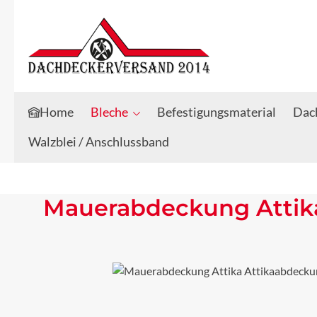
Zum Hauptinhalt springen
Zur Suche springen
Home
Bleche
Befestigungsmaterial
Dach
Walzblei / Anschlussband
Mauerabdeckung Attika
Bildergalerie überspringen