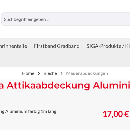
rinnenteile
Firstband Gradband
SIGA-Produkte / K
Home
Bleche
Mauerabdeckungen
 Attikaabdeckung Alumini
Regulärer Prei
17,00 €