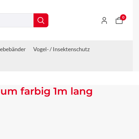
0
lebebänder
Vogel- / Insektenschutz
um farbig 1m lang
s: