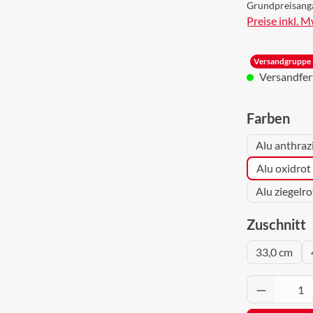
Grundpreisang
Preise inkl. 
Versandgruppe 
Versandferti
aus
Farben
Alu anthraz
Alu oxidrot
Alu ziegelr
a
Zuschnitt
33,0 cm
Produkt 