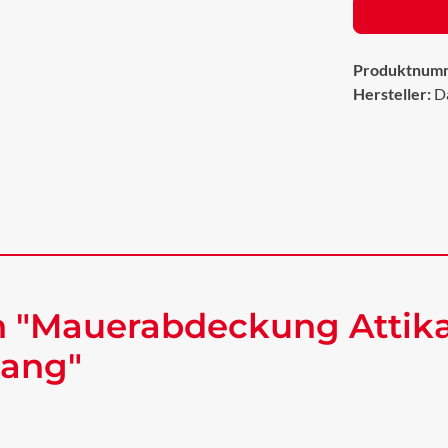
Produktnum
Hersteller:
D
n "Mauerabdeckung Attik
lang"