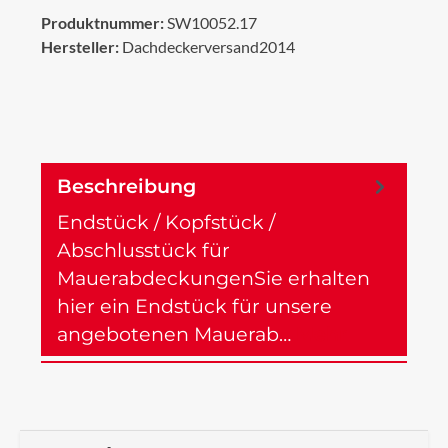
Produktnummer:
SW10052.17
Hersteller:
Dachdeckerversand2014
Beschreibung
Endstück / Kopfstück /
Abschlusstück für
MauerabdeckungenSie erhalten
hier ein Endstück für unsere
angebotenen Mauerab…
Mehr