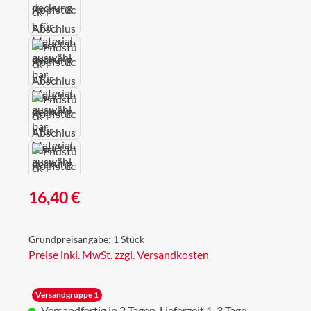
Regulärer Preis:
16,40 €
Grundpreisangabe:
1 Stück
Preise inkl. MwSt. zzgl. Versandkosten
Versandgruppe 1
Versandfertig in 2 Tagen, Lieferzeit 1-3 Tage