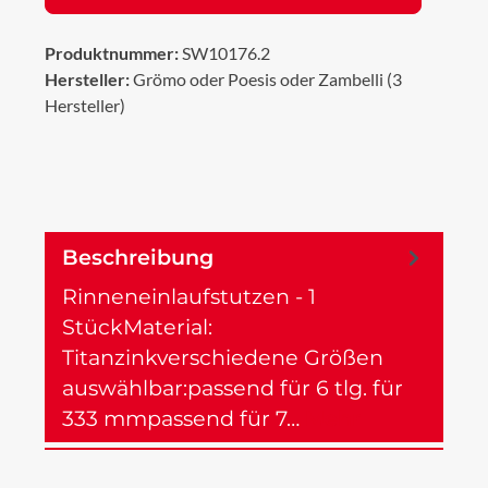
Produktnummer:
SW10176.2
Hersteller:
Grömo oder Poesis oder Zambelli (3
Hersteller)
Beschreibung
Rinneneinlaufstutzen - 1
StückMaterial:
Titanzinkverschiedene Größen
auswählbar:passend für 6 tlg. für
333 mmpassend für 7…
Mehr