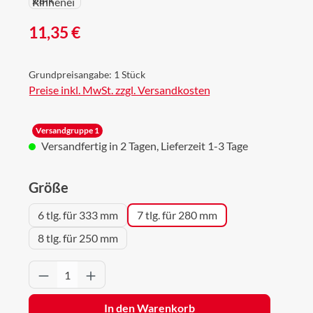
Regulärer Preis:
11,35 €
Grundpreisangabe:
1 Stück
Preise inkl. MwSt. zzgl. Versandkosten
Versandgruppe 1
Versandfertig in 2 Tagen, Lieferzeit 1-3 Tage
auswählen
Größe
6 tlg. für 333 mm
7 tlg. für 280 mm
8 tlg. für 250 mm
Produkt Anzahl: Gib den gewünschten Wert 
In den Warenkorb