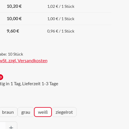
10,20 €
1,02 € / 1 Stück
10,00 €
1,00 € / 1 Stück
9,60 €
0,96 € / 1 Stück
abe:
10 Stück
MwSt. zzgl. Versandkosten
0
g in 1 Tag, Lieferzeit 1-3 Tage
wählen
braun
grau
weiß
ziegelrot
Anzahl: Gib den gewünschten Wert ein oder 