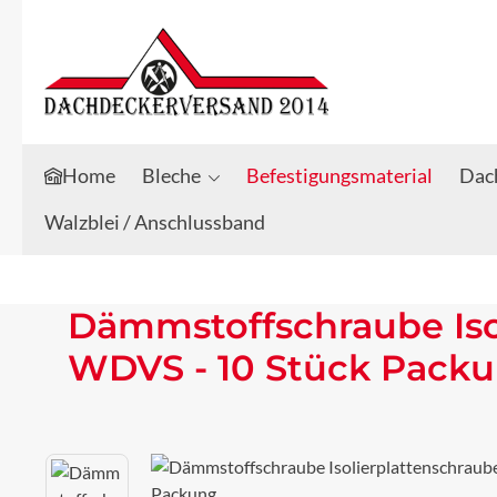
Zum Hauptinhalt springen
Zur Suche springen
Home
Bleche
Befestigungsmaterial
Dach
Walzblei / Anschlussband
Dämmstoffschraube Isol
WDVS - 10 Stück Pack
Bildergalerie überspringen