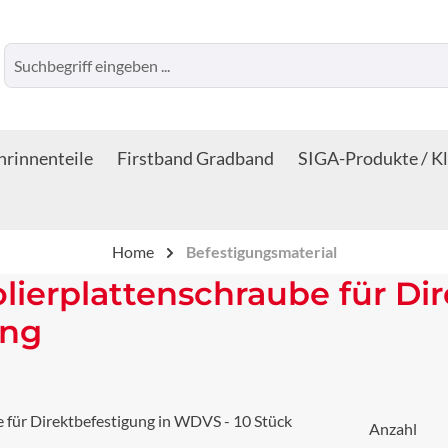
rinnenteile
Firstband Gradband
SIGA-Produkte / K
Home
Befestigungsmaterial
ierplattenschraube für Dir
ung
Anzahl