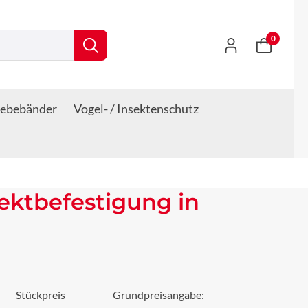
0
lebebänder
Vogel- / Insektenschutz
ektbefestigung in
Stückpreis
Grundpreisangabe: