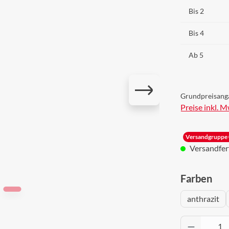
Bis
2
Bis
4
Ab
5
Grundpreisang
Preise inkl. 
Versandgruppe 
Versandferti
aus
Farben
anthrazit
Produkt 