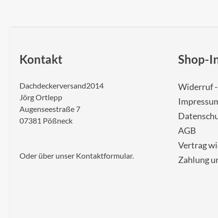
Kontakt
Shop-I
Dachdeckerversand2014
Widerruf 
Jörg Ortlepp
Impressu
Augenseestraße 7
Datenschu
07381 Pößneck
AGB
Vertrag w
Oder über unser
Kontaktformular
.
Zahlung u