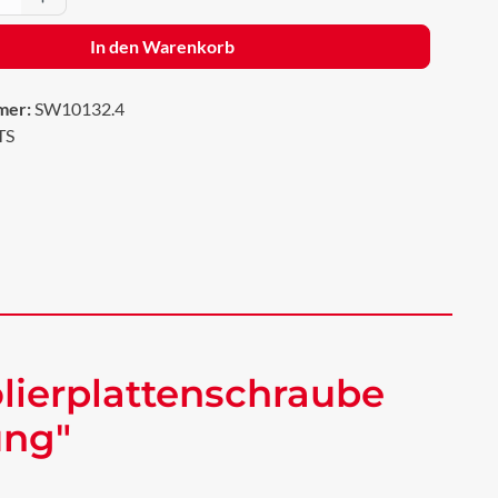
In den Warenkorb
mer:
SW10132.4
TS
lierplattenschraube
ung"