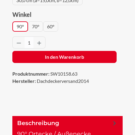
30,0 cm (a=15,0cm, b=12,0cm)
auswählen
Winkel
90°
70°
60°
Produkt Anzahl: Gib den gewünschten Wert 
In den Warenkorb
Produktnummer:
SW10158.63
Hersteller:
Dachdeckerversand2014
Beschreibung
90° Ortecke / Außenecke