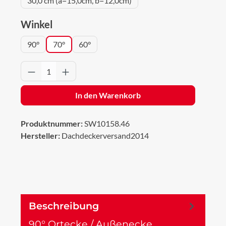
30,0 cm (a=15,0cm, b=12,0cm)
auswählen
Winkel
90°
70°
60°
Produkt Anzahl: Gib den gewünschten Wert 
In den Warenkorb
Produktnummer:
SW10158.46
Hersteller:
Dachdeckerversand2014
Beschreibung
90° Ortecke / Außenecke