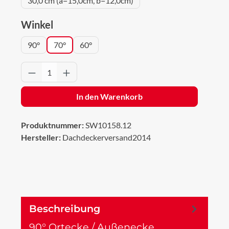
30,0 cm (a=15,0cm, b=12,0cm)
auswählen
Winkel
90°
70°
60°
Produkt Anzahl: Gib den gewünschten Wert 
In den Warenkorb
Produktnummer:
SW10158.12
Hersteller:
Dachdeckerversand2014
Beschreibung
90° Ortecke / Außenecke