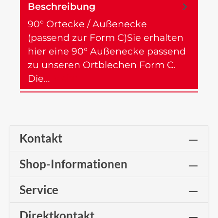
Beschreibung
90° Ortecke / Außenecke
(passend zur Form C)Sie erhalten
hier eine 90° Außenecke passend
zu unseren Ortblechen Form C.
Die…
Mehr
Kontakt
Shop-Informationen
Service
Direktkontakt