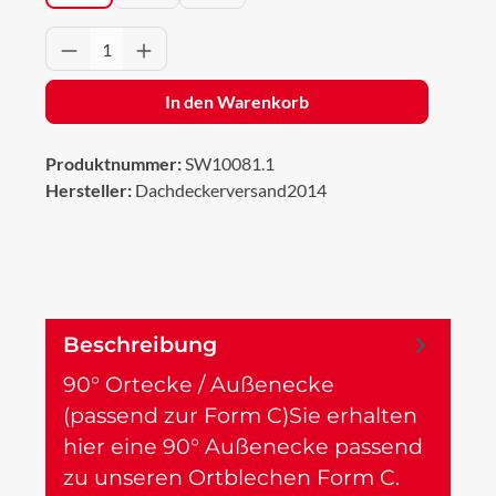
Produkt Anzahl: Gib den gewünschten Wert 
In den Warenkorb
Produktnummer:
SW10081.1
Hersteller:
Dachdeckerversand2014
Beschreibung
90° Ortecke / Außenecke
(passend zur Form C)Sie erhalten
hier eine 90° Außenecke passend
zu unseren Ortblechen Form C.