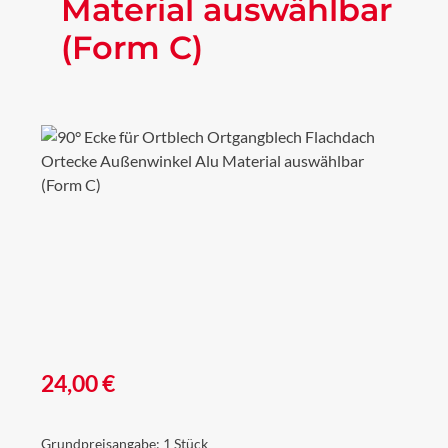
Material auswählbar
(Form C)
Bildergalerie überspringen
Regulärer Preis:
24,00 €
Grundpreisangabe:
1 Stück