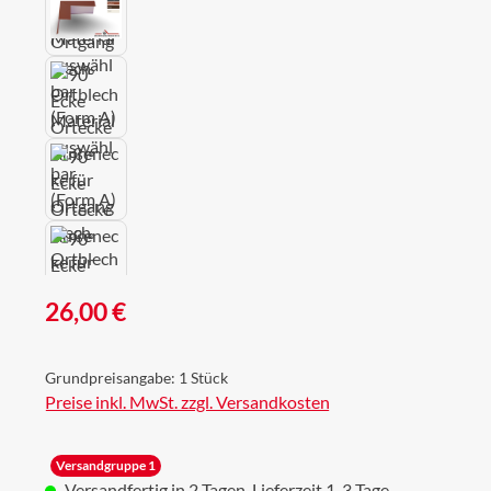
Regulärer Preis:
26,00 €
Grundpreisangabe:
1 Stück
Preise inkl. MwSt. zzgl. Versandkosten
Versandgruppe 1
Versandfertig in 2 Tagen, Lieferzeit 1-3 Tage