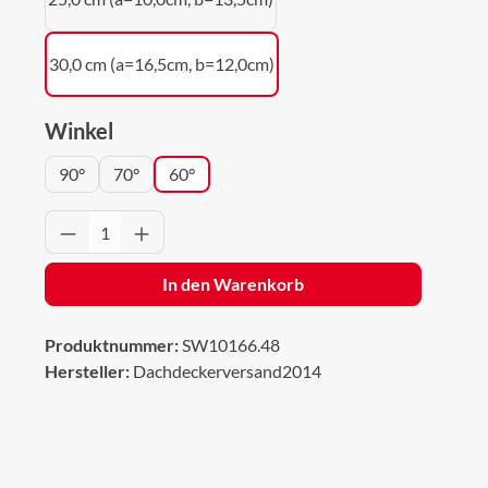
30,0 cm (a=16,5cm, b=12,0cm)
auswählen
Winkel
90°
70°
60°
Produkt Anzahl: Gib den gewünschten Wert 
In den Warenkorb
Produktnummer:
SW10166.48
Hersteller:
Dachdeckerversand2014