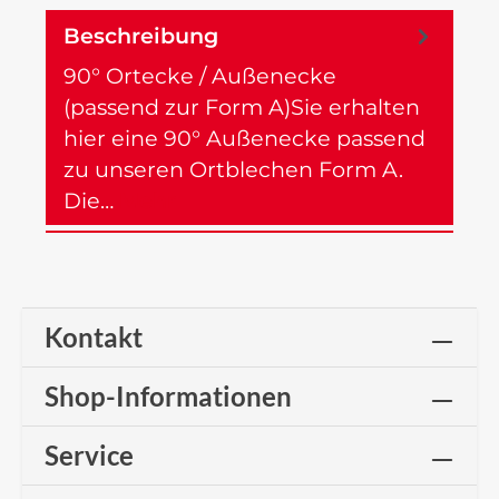
Beschreibung
90° Ortecke / Außenecke
(passend zur Form A)Sie erhalten
hier eine 90° Außenecke passend
zu unseren Ortblechen Form A.
Die…
Mehr
Kontakt
Shop-Informationen
Service