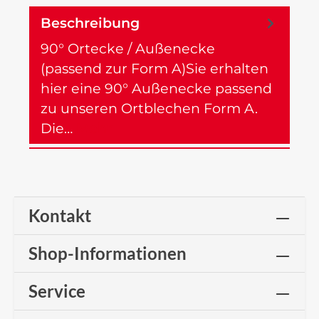
Beschreibung
90° Ortecke / Außenecke
(passend zur Form A)Sie erhalten
hier eine 90° Außenecke passend
zu unseren Ortblechen Form A.
Die…
Mehr
Kontakt
Shop-Informationen
Service