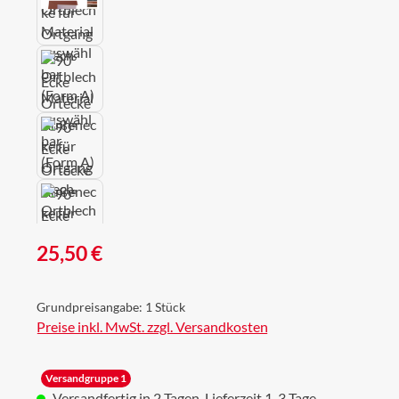
Regulärer Preis:
25,50 €
Grundpreisangabe:
1 Stück
Preise inkl. MwSt. zzgl. Versandkosten
Versandgruppe 1
Versandfertig in 2 Tagen, Lieferzeit 1-3 Tage