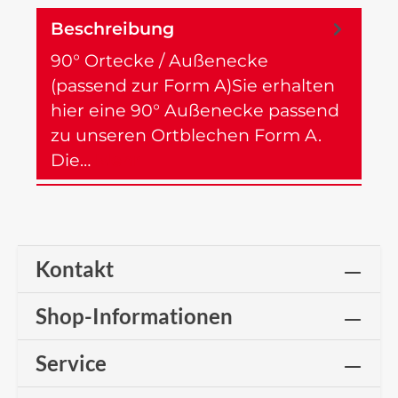
Beschreibung
90° Ortecke / Außenecke
(passend zur Form A)Sie erhalten
hier eine 90° Außenecke passend
zu unseren Ortblechen Form A.
Die…
Mehr
Kontakt
Shop-Informationen
Service