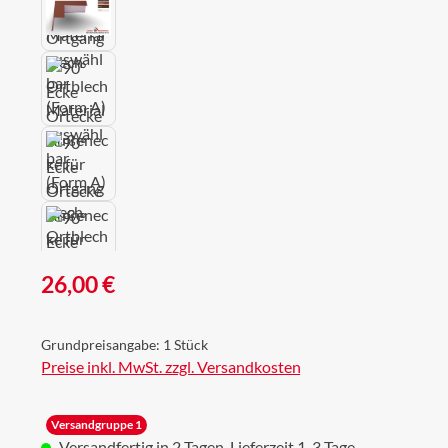
Regulärer Preis:
26,00 €
Grundpreisangabe:
1 Stück
Preise inkl. MwSt. zzgl. Versandkosten
Versandgruppe 1
Versandfertig in 2 Tagen, Lieferzeit 1-3 Tage