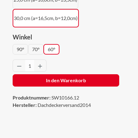
30,0 cm (a=16,5cm, b=12,0cm)
auswählen
Winkel
90°
70°
60°
Produkt Anzahl: Gib den gewünschten Wert 
In den Warenkorb
Produktnummer:
SW10166.12
Hersteller:
Dachdeckerversand2014