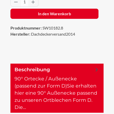
Produkt Anzahl: Gib den gewünschten Wert 
In den Warenkorb
Produktnummer:
SW10182.8
Hersteller:
Dachdeckerversand2014
Beschreibung
90° Ortecke / Außenecke
(passend zur Form D)Sie erhalten
hier eine 90° Außenecke passend
zu unseren Ortblechen Form D.
Die…
Mehr