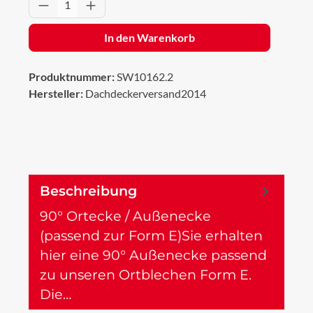
Produkt Anzahl: Gib den gewünschten Wert 
In den Warenkorb
Produktnummer:
SW10162.2
Hersteller:
Dachdeckerversand2014
Beschreibung
90° Ortecke / Außenecke
(passend zur Form E)Sie erhalten
hier eine 90° Außenecke passend
zu unseren Ortblechen Form E.
Die…
Mehr