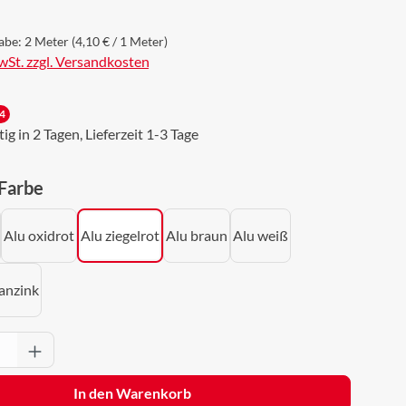
abe:
2 Meter
(4,10 € / 1 Meter)
MwSt. zzgl. Versandkosten
4
g in 2 Tagen, Lieferzeit 1-3 Tage
auswählen
 Farbe
Alu oxidrot
Alu ziegelrot
Alu braun
Alu weiß
anzink
Anzahl: Gib den gewünschten Wert ein oder 
In den Warenkorb