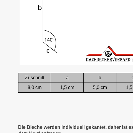
Zuschnitt
a
b
8,0 cm
1,5 cm
5,0 cm
1,5
Die Bleche werden individuell gekantet, daher ist 