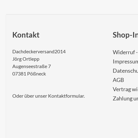
Kontakt
Shop-I
Dachdeckerversand2014
Widerruf 
Jörg Ortlepp
Impressu
Augenseestraße 7
Datenschu
07381 Pößneck
AGB
Vertrag w
Oder über unser
Kontaktformular
.
Zahlung u