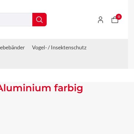
0
lebebänder
Vogel- / Insektenschutz
Aluminium farbig
s: