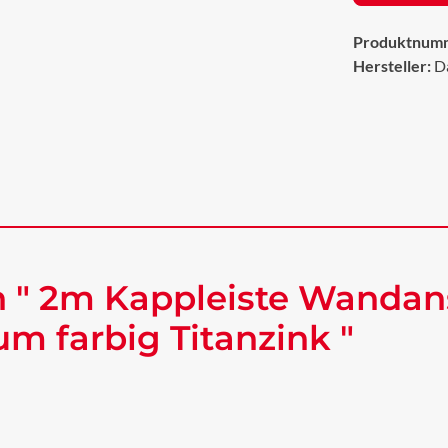
Produktnum
Hersteller:
D
 " 2m Kappleiste Wandans
um farbig Titanzink "