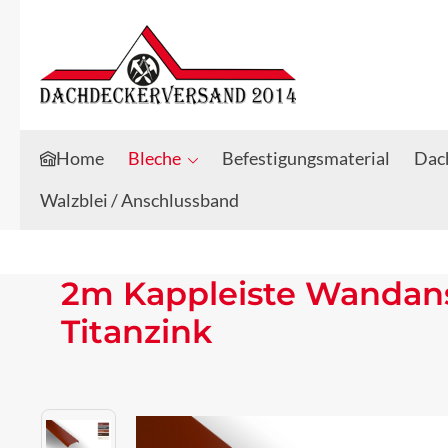
Zum Hauptinhalt springen
Zur Suche springen
Home
Bleche
Befestigungsmaterial
Dach
Walzblei / Anschlussband
2m Kappleiste Wandansc
Titanzink
Bildergalerie überspringen