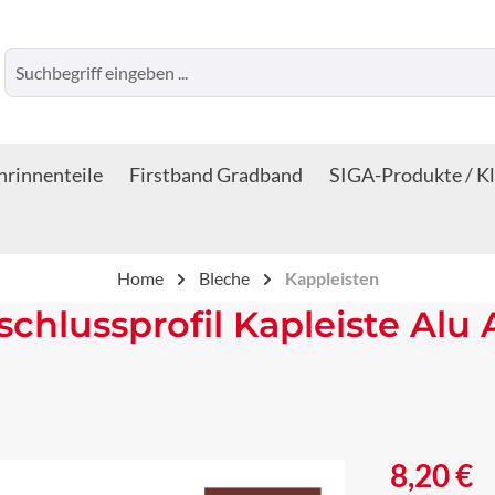
rinnenteile
Firstband Gradband
SIGA-Produkte / K
Home
Bleche
Kappleisten
hlussprofil Kapleiste Alu 
Regulärer Prei
8,20 €