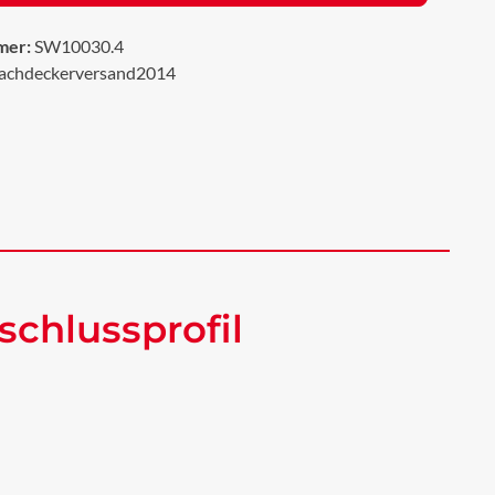
mer:
SW10030.4
achdeckerversand2014
chlussprofil