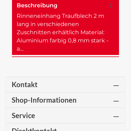
Beschreibung
Rinneneinhang Traufblech 2 m
lang in verschiedenen
Zuschnitten erhältlich Material:
Aluminium farbig 0,8 mm stark -
a…
Mehr
Kontakt
Shop-Informationen
Service
Direktkontakt