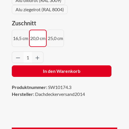
Alu oxidrot (RAL 3009)
Alu ziegelrot (RAL 8004)
auswählen
Zuschnitt
16,5 cm
20,0 cm
25,0 cm
Produkt Anzahl: Gib den gewünschten Wert 
In den Warenkorb
Produktnummer:
SW10174.3
Hersteller:
Dachdeckerversand2014