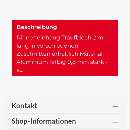
Beschreibung
Rinneneinhang Traufblech 2 m
lang in verschiedenen
Zuschnitten erhältlich Material:
Aluminium farbig 0,8 mm stark -
a…
Mehr
Kontakt
Shop-Informationen