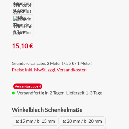
Regulärer Preis:
15,10 €
Grundpreisangabe:
2 Meter
(7,55 € / 1 Meter)
Preise inkl. MwSt. zzgl. Versandkosten
Versandgruppe 4
Versandfertig in 2 Tagen, Lieferzeit 1-3 Tage
auswählen
Winkelblech Schenkelmaße
a: 15 mm / b: 15 mm
a: 20 mm / b: 20 mm