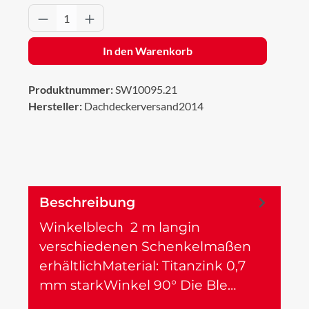
Produkt Anzahl: Gib den gewünschten Wert 
In den Warenkorb
Produktnummer:
SW10095.21
Hersteller:
Dachdeckerversand2014
Beschreibung
Winkelblech 2 m langin
verschiedenen Schenkelmaßen
erhältlichMaterial: Titanzink 0,7
mm starkWinkel 90° Die Ble…
Mehr