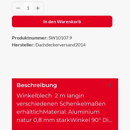
Produkt Anzahl: Gib den gewünschten Wert 
In den Warenkorb
Produktnummer:
SW10107.9
Hersteller:
Dachdeckerversand2014
Beschreibung
Winkelblech 2 m langin
verschiedenen Schenkelmaßen
erhältlichMaterial: Aluminium
natur 0,8 mm starkWinkel 90° Di…
Mehr