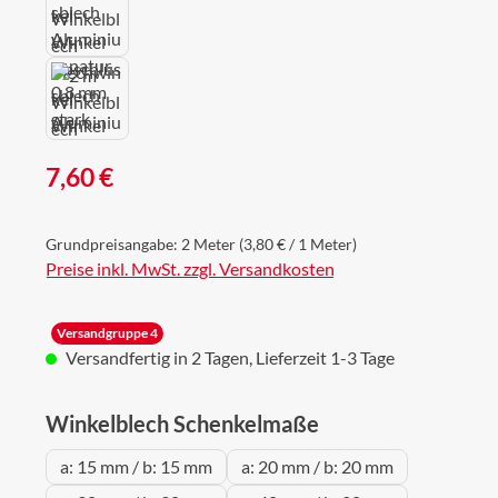
Regulärer Preis:
7,60 €
Grundpreisangabe:
2 Meter
(3,80 € / 1 Meter)
Preise inkl. MwSt. zzgl. Versandkosten
Versandgruppe 4
Versandfertig in 2 Tagen, Lieferzeit 1-3 Tage
auswählen
Winkelblech Schenkelmaße
a: 15 mm / b: 15 mm
a: 20 mm / b: 20 mm