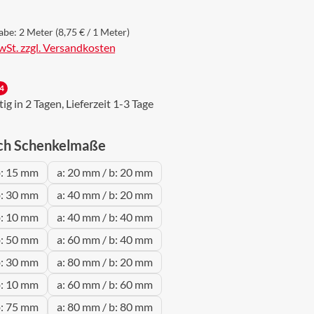
abe:
2 Meter
(8,75 € / 1 Meter)
MwSt. zzgl. Versandkosten
4
g in 2 Tagen, Lieferzeit 1-3 Tage
auswählen
ch Schenkelmaße
b: 15 mm
a: 20 mm / b: 20 mm
b: 30 mm
a: 40 mm / b: 20 mm
b: 10 mm
a: 40 mm / b: 40 mm
b: 50 mm
a: 60 mm / b: 40 mm
b: 30 mm
a: 80 mm / b: 20 mm
b: 10 mm
a: 60 mm / b: 60 mm
b: 75 mm
a: 80 mm / b: 80 mm