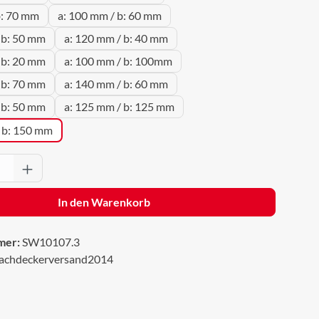
b: 70 mm
a: 100 mm / b: 60 mm
 b: 50 mm
a: 120 mm / b: 40 mm
 b: 20 mm
a: 100 mm / b: 100mm
 b: 70 mm
a: 140 mm / b: 60 mm
 b: 50 mm
a: 125 mm / b: 125 mm
 b: 150 mm
Anzahl: Gib den gewünschten Wert ein oder 
In den Warenkorb
mer:
SW10107.3
achdeckerversand2014