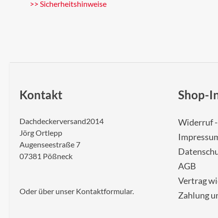
>> Sicherheitshinweise
Kontakt
Shop-I
Dachdeckerversand2014
Widerruf 
Jörg Ortlepp
Impressu
Augenseestraße 7
Datenschu
07381 Pößneck
AGB
Vertrag w
Oder über unser
Kontaktformular
.
Zahlung u