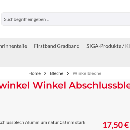
rinnenteile
Firstband Gradband
SIGA-Produkte / K
Home
Bleche
Winkelbleche
winkel Winkel Abschlussbl
Regulärer Prei
17,50 €