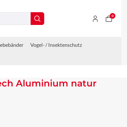
0
lebebänder
Vogel- / Insektenschutz
ech Aluminium natur
s: