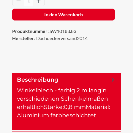
In den Warenkorb
Produktnummer:
SW10183.83
Hersteller:
Dachdeckerversand2014
Beschreibung
Winkelblech - farbig 2 m langin
verschiedenen Schenkelmaßen
erhältlichStärke:0,8 mmMaterial:
Aluminium farbbeschichtet…
Mehr