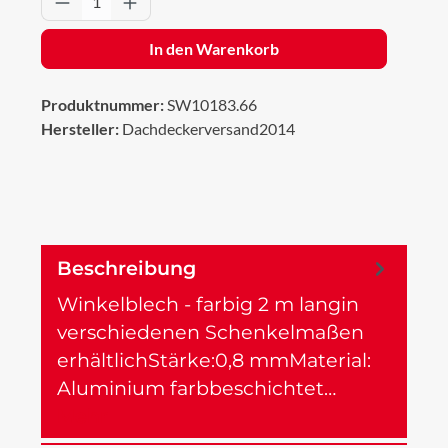
In den Warenkorb
Produktnummer:
SW10183.66
Hersteller:
Dachdeckerversand2014
Beschreibung
Winkelblech - farbig 2 m langin
verschiedenen Schenkelmaßen
erhältlichStärke:0,8 mmMaterial:
Aluminium farbbeschichtet…
Mehr