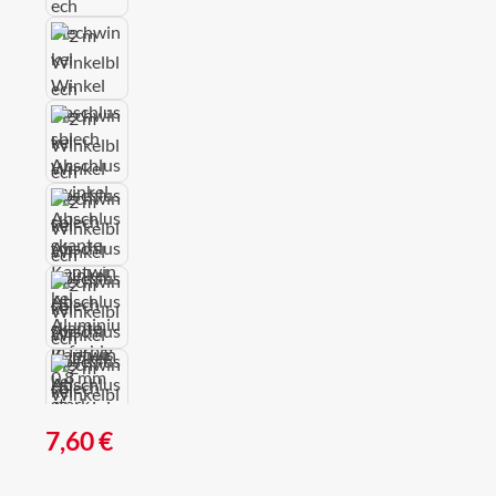
Regulärer Preis:
7,60 €