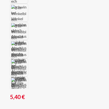
Regulärer Preis:
5,40 €