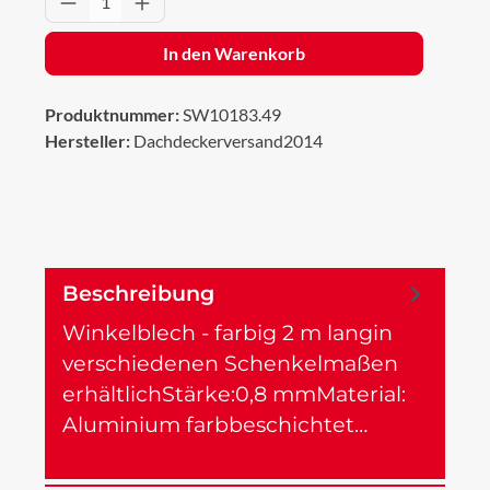
In den Warenkorb
Produktnummer:
SW10183.49
Hersteller:
Dachdeckerversand2014
Beschreibung
Winkelblech - farbig 2 m langin
verschiedenen Schenkelmaßen
erhältlichStärke:0,8 mmMaterial:
Aluminium farbbeschichtet…
Mehr