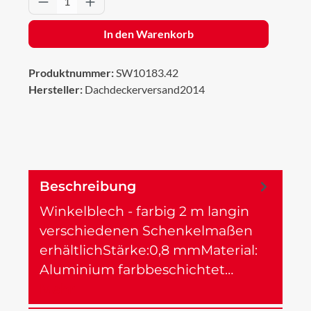
In den Warenkorb
Produktnummer:
SW10183.42
Hersteller:
Dachdeckerversand2014
Beschreibung
Winkelblech - farbig 2 m langin
verschiedenen Schenkelmaßen
erhältlichStärke:0,8 mmMaterial:
Aluminium farbbeschichtet…
Mehr