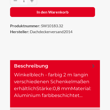
In den Warenkorb
Produktnummer:
SW10183.32
Hersteller:
Dachdeckerversand2014
Beschreibung
Winkelblech - farbig 2 m langin
verschiedenen Schenkelmaßen
erhältlichStärke:0,8 mmMaterial:
Aluminium farbbeschichtet…
Mehr