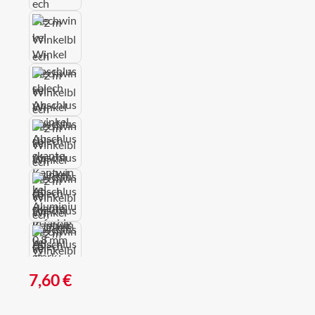
Regulärer Preis:
7,60 €