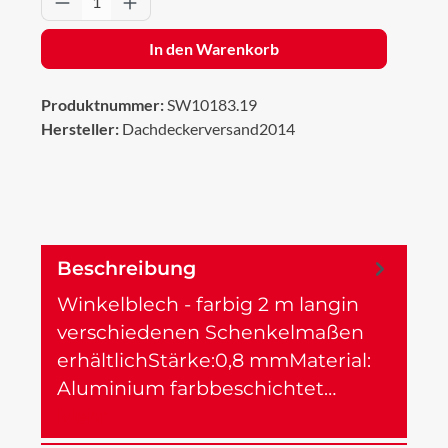
In den Warenkorb
Produktnummer:
SW10183.19
Hersteller:
Dachdeckerversand2014
Beschreibung
Winkelblech - farbig 2 m langin
verschiedenen Schenkelmaßen
erhältlichStärke:0,8 mmMaterial:
Aluminium farbbeschichtet…
Mehr