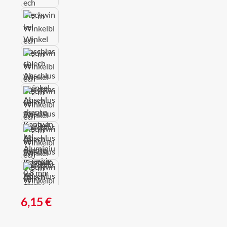
Regulärer Preis:
6,15 €