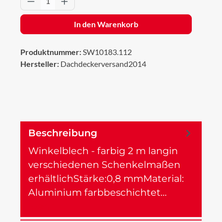
In den Warenkorb
Produktnummer:
SW10183.112
Hersteller:
Dachdeckerversand2014
Beschreibung
Winkelblech - farbig 2 m langin
verschiedenen Schenkelmaßen
erhältlichStärke:0,8 mmMaterial:
Aluminium farbbeschichtet…
Mehr