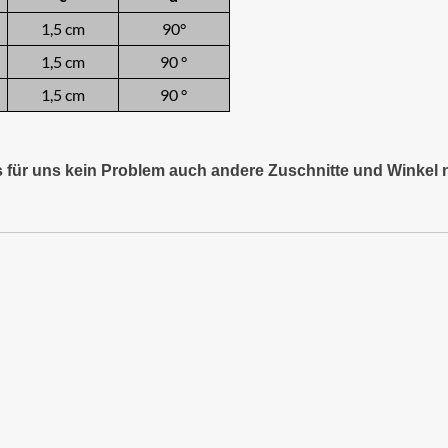
1,5 cm
90°
1,5 cm
90 °
1,5 cm
90 °
es für uns kein Problem auch andere Zuschnitte und Winkel 