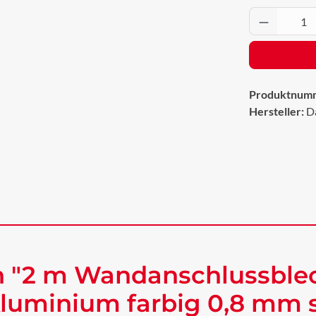
Produkt 
Produktnum
Hersteller:
D
n "2 m Wandanschlussble
uminium farbig 0,8 mm s