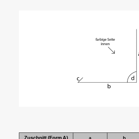
a
b
Zuschnitt (Form A)