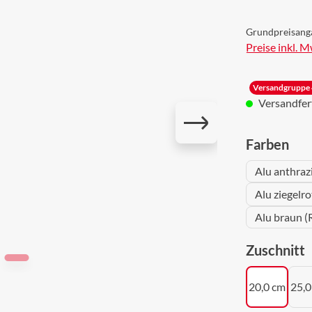
Grundpreisang
Preise inkl. 
Versandgruppe 
Versandferti
aus
Farben
Alu anthraz
Alu ziegelr
Alu braun (
a
Zuschnitt
20,0 cm
25,0