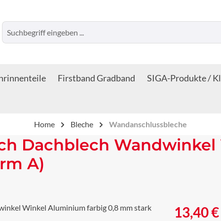
rinnenteile
Firstband Gradband
SIGA-Produkte / K
Home
Bleche
Wandanschlussbleche
ch Dachblech Wandwinkel
orm A)
Regulärer Prei
13,40 €