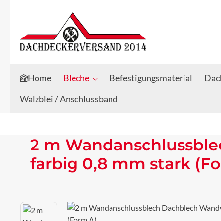
Zum Hauptinhalt springen
Zur Suche springen
Home
Bleche
Befestigungsmaterial
Dach
Walzblei / Anschlussband
2 m Wandanschlussble
farbig 0,8 mm stark (F
Bildergalerie überspringen