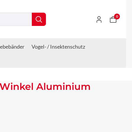
0
lebebänder
Vogel- / Insektenschutz
 Winkel Aluminium
s: