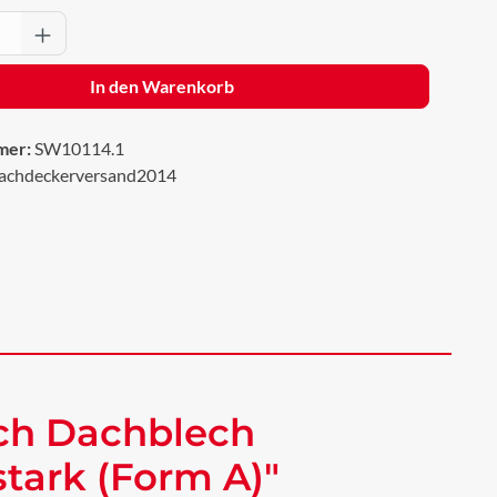
Anzahl: Gib den gewünschten Wert ein oder 
In den Warenkorb
mer:
SW10114.1
achdeckerversand2014
ch Dachblech
tark (Form A)"