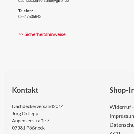
dachdeckerversand@gmx.de
Telefon:
03647505643
>> Sicherheitshinweise
Kontakt
Shop-I
Dachdeckerversand2014
Widerruf 
Jörg Ortlepp
Impressu
Augenseestraße 7
Datenschu
07381 Pößneck
AGB