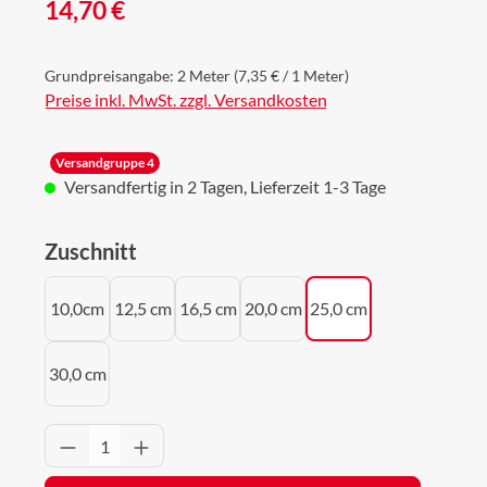
Regulärer Preis:
14,70 €
Grundpreisangabe:
2 Meter
(7,35 € / 1 Meter)
Preise inkl. MwSt. zzgl. Versandkosten
Versandgruppe 4
Versandfertig in 2 Tagen, Lieferzeit 1-3 Tage
auswählen
Zuschnitt
10,0cm
12,5 cm
16,5 cm
20,0 cm
25,0 cm
30,0 cm
Produkt Anzahl: Gib den gewünschten Wert 