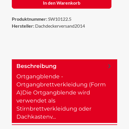
In den Warenkorb
Produktnummer:
SW10122.5
Hersteller:
Dachdeckerversand2014
Beschreibung
Ortgangblende -
Ortgangbrettverkleidung (Form
A)Die Ortgangblende wird
verwendet als
Stirnbrettverkleidung oder
Dachkastenv…
Mehr