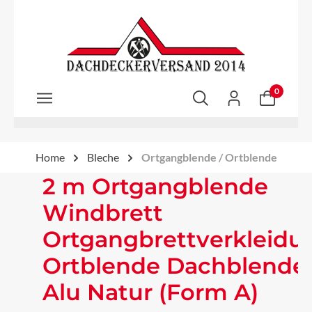
Zum Hauptinhalt springen
0
Home
Bleche
Ortgangblende / Ortblende
2 m Ortgangblende
Windbrett
Ortgangbrettverkleidu
Ortblende Dachblende
Alu Natur (Form A)