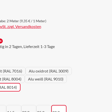
s:
abe:
2 Meter
(9,35 € / 1 Meter)
MwSt. zzgl. Versandkosten
4
g in 2 Tagen, Lieferzeit 1-3 Tage
wählen
it (RAL 7016)
Alu oxidrot (RAL 3009)
ot (RAL 8004)
Alu weiß (RAL 9010)
(RAL 8014)
uswählen