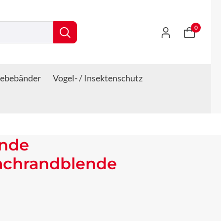
0
lebebänder
Vogel- / Insektenschutz
ende
Dachrandblende