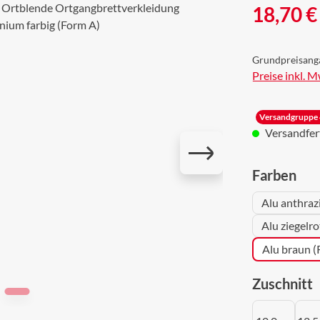
Regulärer Prei
18,70 €
Grundpreisang
Preise inkl. 
Versandgruppe 
Versandferti
aus
Farben
Alu anthraz
Alu ziegelr
Alu braun 
a
Zuschnitt