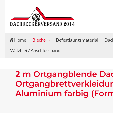
Zum Hauptinhalt springen
Zur Suche springen
Home
Bleche
Befestigungsmaterial
Dach
Walzblei / Anschlussband
2 m Ortgangblende Da
Ortgangbrettverkleidu
Aluminium farbig (For