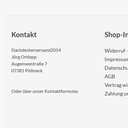
Kontakt
Shop-I
Dachdeckerversand2014
Widerruf 
Jörg Ortlepp
Impressu
Augenseestraße 7
Datenschu
07381 Pößneck
AGB
Vertrag w
Oder über unser
Kontaktformular
.
Zahlung u