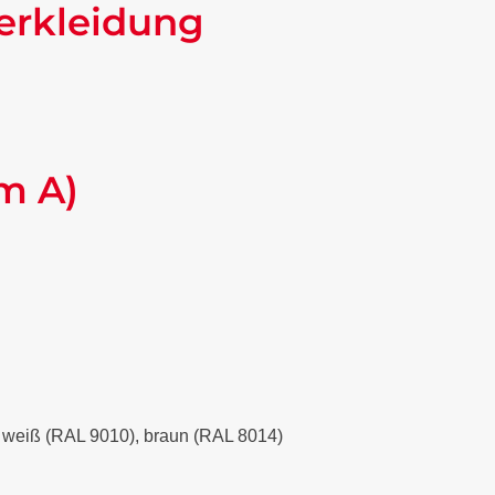
erkleidung
m A)
), weiß (RAL 9010), braun (RAL 8014)