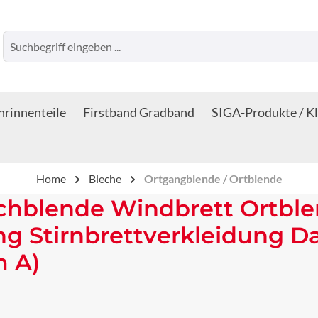
rinnenteile
Firstband Gradband
SIGA-Produkte / K
Home
Bleche
Ortgangblende / Ortblende
chblende Windbrett Ortbl
ng Stirnbrettverkleidung 
m A)