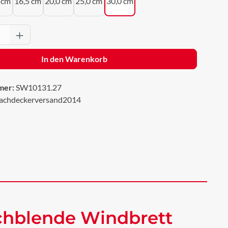
 cm
16,5 cm
20,0 cm
25,0 cm
30,0 cm
Anzahl: Gib den gewünschten Wert ein oder 
In den Warenkorb
mer:
SW10131.27
achdeckerversand2014
chblende Windbrett