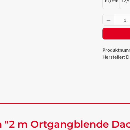
10,0cm
12,5
Produkt 
Produktnum
Hersteller:
D
n "2 m Ortgangblende Da