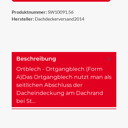
Produktnummer:
SW10091.56
Hersteller:
Dachdeckerversand2014
Beschreibung
Ortblech - Ortgangblech (Form
A)Das Ortgangblech nutzt man als
seitlichen Abschluss der
Dacheindeckung am Dachrand
bei St…
Mehr