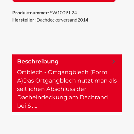
Produktnummer:
SW10091.24
Hersteller:
Dachdeckerversand2014
Beschreibung
Ortblech - Ortgangblech (Form
A)Das Ortgangblech nutzt man als
seitlichen Abschluss der
Dacheindeckung am Dachrand
bei St…
Mehr