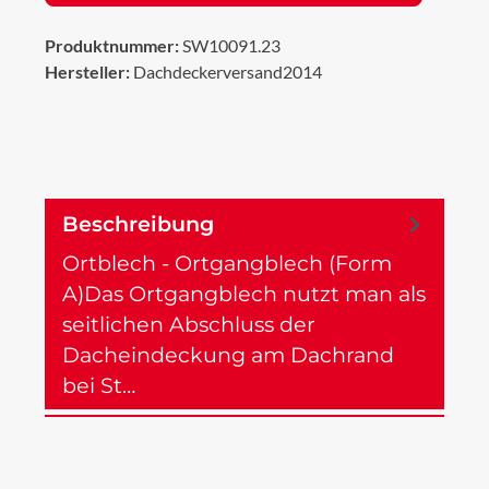
Produktnummer:
SW10091.23
Hersteller:
Dachdeckerversand2014
Beschreibung
Ortblech - Ortgangblech (Form
A)Das Ortgangblech nutzt man als
seitlichen Abschluss der
Dacheindeckung am Dachrand
bei St…
Mehr