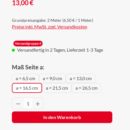
Regulärer Preis:
13,00 €
Grundpreisangabe:
2 Meter
(6,50 € / 1 Meter)
Preise inkl. MwSt. zzgl. Versandkosten
Versandgruppe 4
Versandfertig in 2 Tagen, Lieferzeit 1-3 Tage
auswählen
Maß Seite a:
a = 6,5 cm
a = 9,0 cm
a = 13,0 cm
a = 16,5 cm
a = 21,5 cm
a = 26,5 cm
Produkt Anzahl: Gib den gewünschten Wert 
In den Warenkorb