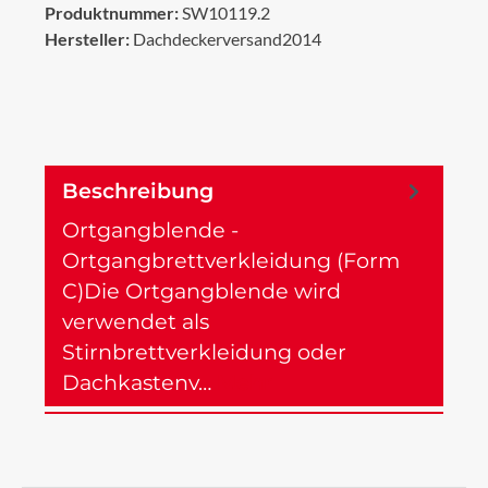
Produktnummer:
SW10119.2
Hersteller:
Dachdeckerversand2014
Beschreibung
Ortgangblende -
Ortgangbrettverkleidung (Form
C)Die Ortgangblende wird
verwendet als
Stirnbrettverkleidung oder
Dachkastenv…
Mehr