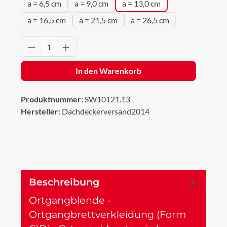
a = 6,5 cm
a = 9,0 cm
a = 13,0 cm
a = 16,5 cm
a = 21,5 cm
a = 26,5 cm
Produkt Anzahl: Gib den gewünschten Wert 
In den Warenkorb
Produktnummer:
SW10121.13
Hersteller:
Dachdeckerversand2014
Beschreibung
Ortgangblende -
Ortgangbrettverkleidung (Form