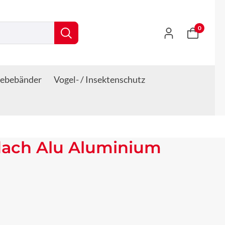
0
lebebänder
Vogel- / Insektenschutz
dach Alu Aluminium
s: