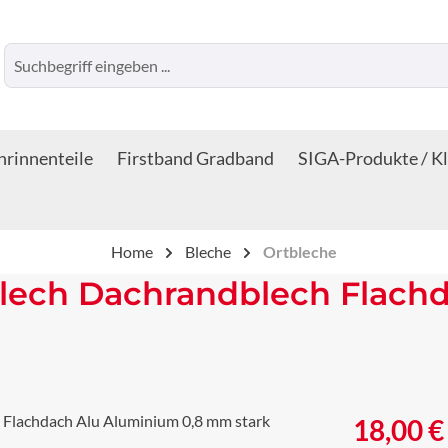
rinnenteile
Firstband Gradband
SIGA-Produkte / K
Home
Bleche
Ortbleche
lech Dachrandblech Flach
Regulärer Prei
18,00 €