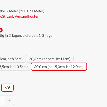
abe:
2 Meter
(9,00 € / 1 Meter)
MwSt. zzgl. Versandkosten
4
g in 2 Tagen, Lieferzeit 1-3 Tage
uswählen
5cm, b=8,5cm)
20,0 cm (a=6cm, b=11cm)
8,5cm, b=13,5cm)
30,0 cm (a=15,0cm, b=12,0cm)
wählen
60°
Anzahl: Gib den gewünschten Wert ein oder 