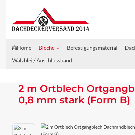
Zum Hauptinhalt springen
Zur Suche springen
Home
Bleche
Befestigungsmaterial
Dach
Walzblei / Anschlussband
2 m Ortblech Ortgangb
0,8 mm stark (Form B)
Bildergalerie überspringen