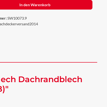
In den Warenkorb
mer:
SW10073.9
achdeckerversand2014
lech Dachrandblech
)"