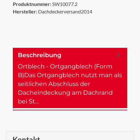
Produktnummer:
SW10077.2
Hersteller:
Dachdeckerversand2014
Beschreibung
Ortblech - Ortgangblech (Form
B)Das Ortgangblech nutzt man als
seitlichen Abschluss der
Dacheindeckung am Dachrand
bei St…
Mehr
Kontakt